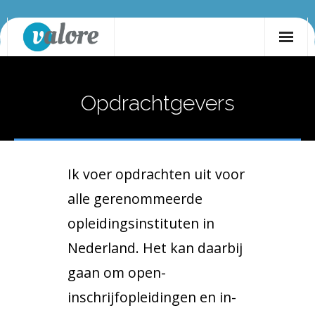
Ga
naar
de
Home
inhoud
Opdrachtgevers
Diensten
- Opleidingsontwikkeling
Opdrachtgevers
- Trainingen
Nieuws
Ik voer opdrachten uit voor
- Advies
Over mij
alle gerenommeerde
opleidingsinstituten in
Nederland. Het kan daarbij
gaan om open-
inschrijfopleidingen en in-